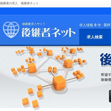
後継者の求人 後継者ネット
0
最終
求人情報
件
求人検索